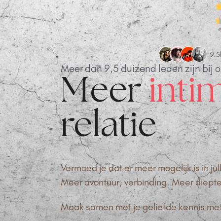
Meer dan 9,5 duizend leden zijn bij 
Meer
intim
relatie
Vermoed je dat er meer mogelijk is in jull
Meer avontuur, verbinding. Meer diept
Maak samen met je geliefde kennis met d