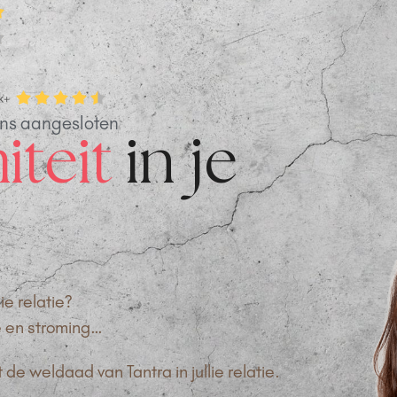
ons aangesloten
iteit
in je
ie relatie?
e en stroming…
e weldaad van Tantra in jullie relatie.