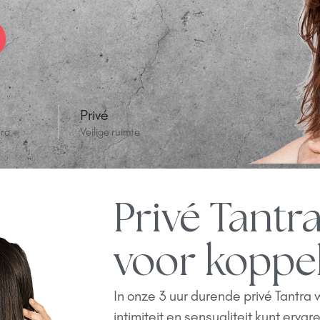
Privé
tra
Veilige ruimte
Privé Tant
voor koppe
In onze 3 uur durende privé Tantra
intimiteit en sensualiteit kunt ervar