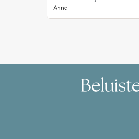
Anna
Beluist