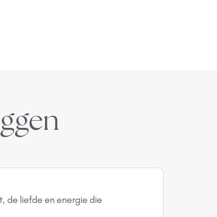
eggen
, de liefde en energie die
'We hadde
energie st