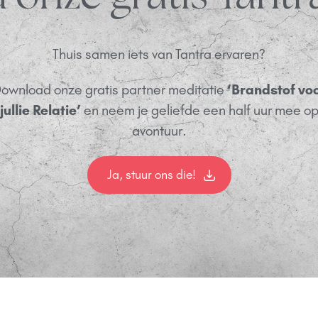
Thuis samen iets van Tantra ervaren?
ownload onze gratis partner meditatie
‘Brandstof vo
jullie Relatie’
en neem je geliefde een half uur mee o
avontuur.
Ja, stuur ons die!