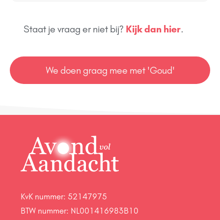
Staat je vraag er niet bij?
Kijk dan hier
.
We doen graag mee met 'Goud'
KvK nummer: 52147975
BTW nummer: NL001416983B10