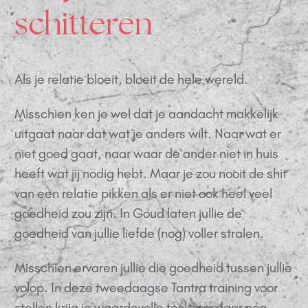
schitteren
Als je relatie bloeit, bloeit de hele wereld.
Misschien ken je wel dat je aandacht makkelijk
uitgaat naar dat wat je anders wilt. Naar wat er
niet goed gaat, naar waar de ander niet in huis
heeft wat jij nodig hebt.
Maar je zou nooit de shit
van een relatie pikken als er niet ook heel veel
goedheid zou zijn. In Goud laten jullie de
goedheid van jullie liefde (nog) voller stralen.
Misschien ervaren jullie die goedheid tussen jullie
volop. In deze tweedaagse Tantra training voor
stellen krijg je waardevolle tools om daar nóg