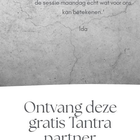
de sessie maandag echt wat voor ons
kan betekenen.'
Ida
Ontvang deze
gratis Tantra
partner