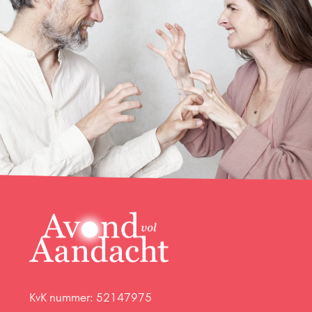
KvK nummer: 52147975