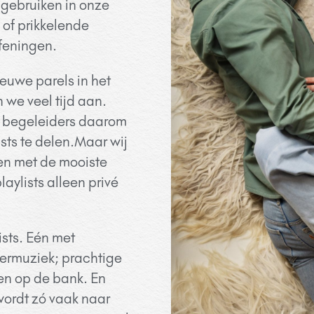
 gebruiken in onze
e of prikkelende
feningen.
euwe parels in het
we veel tijd aan.
ra begeleiders daarom
sts te delen.
Maar wij
en met de mooiste
aylists alleen privé
ists. Eén met
termuziek; prachtige
en op de bank. En
wordt zó vaak naar