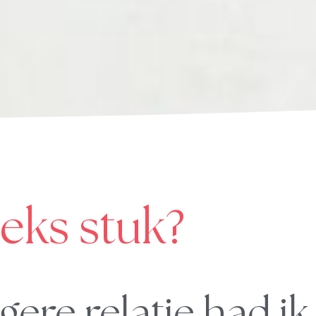
eks stuk?
ngere relatie had i