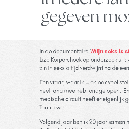
gegeven mom
In de documentaire ‘
Mijn seks is s
Lize Korpershoek op onderzoek uit:
zin in seks altijd verdwijnt na de eer
Een vraag waar ik – en ook veel stel
heel lang mee heb rondgelopen.
En
medische circuit heeft er eigenlijk
Tantra wel.
Volgend jaar ben ik 20 jaar samen 