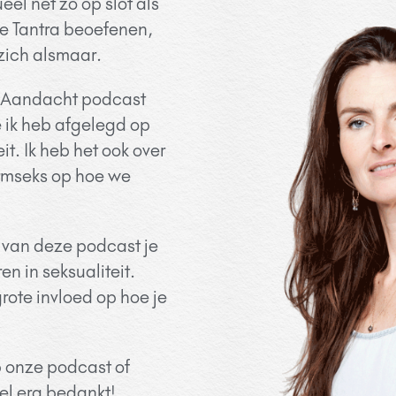
sueel net zo op slot als
 we Tantra beoefenen,
zich alsmaar.
ol Aandacht podcast
e ik heb afgelegd op
t. Ik heb het ook over
rmseks op hoe we
n van deze podcast je
en in seksualiteit.
grote invloed op hoe je
p onze podcast of
eel erg bedankt!