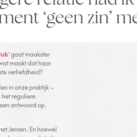
ent ‘geen zin’ m
tuk
‘ gaat maakster
 wat maakt dat haar
ste verliefdheid?
len in onze praktijk –
 h
et reguliere
 geen antwoord op.
met Jeroen. En hoewel