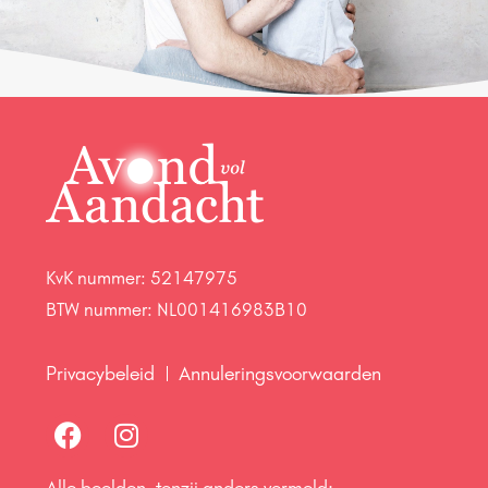
KvK nummer: 52147975
BTW nummer: NL001416983B10
Privacybeleid
Annuleringsvoorwaarden
Alle beelden, tenzij anders vermeld: