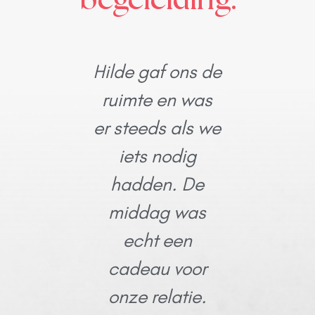
Hilde gaf ons de
Hilde h
ruimte en was
warm 
er steeds als we
veel a
iets nodig
begele
hadden. De
creëe
middag was
vei
echt een
comfor
cadeau voor
setting 
onze relatie.
ontspa