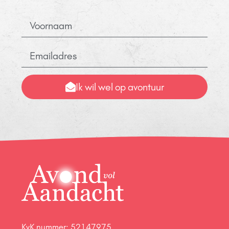
Ik wil wel op avontuur
KvK nummer: 52147975