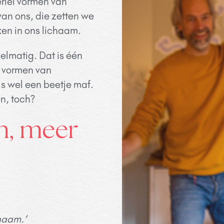
rlei vormen van
van ons, die zetten we
ken in ons lichaam.
elmatig. Dat is één
e vormen van
is wel een beetje maf.
n, toch?
n, meer
chaam.’