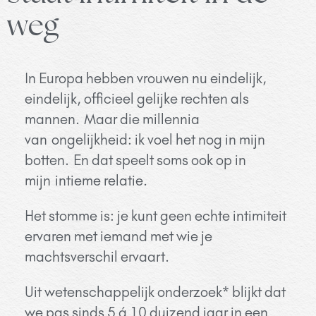
weg
In Europa hebben vrouwen nu eindelijk,
eindelijk, officieel gelijke rechten als
mannen.
Maar die millennia
van
ongelijkheid: ik voel het nog in mijn
botten.
En dat speelt soms ook op in
mijn
intieme relatie.
H
et stomme is: je kunt geen echte intimiteit
ervaren met iemand met wie je
machtsverschil ervaart.
Uit wetenschappelijk onderzoek* blijkt dat
we pas sinds 5 á 10 duizend jaar in een