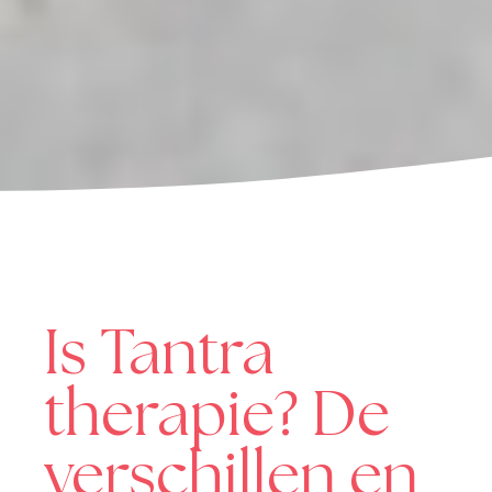
Is Tantra
therapie? De
verschillen en