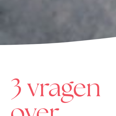
3 vragen
over