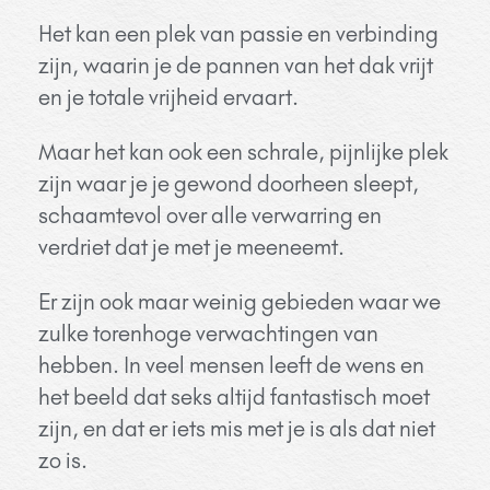
Het kan een plek van passie en verbinding
zijn, waarin je de pannen van het dak vrijt
en je totale vrijheid ervaart.
Maar het kan ook een schrale, pijnlijke plek
zijn waar je je gewond doorheen sleept,
schaamtevol over alle verwarring en
verdriet dat je met je meeneemt.
Er zijn ook maar weinig gebieden waar we
zulke torenhoge verwachtingen van
hebben. In veel mensen leeft de wens en
het beeld dat seks altijd fantastisch moet
zijn, en dat er iets mis met je is als dat niet
zo is.