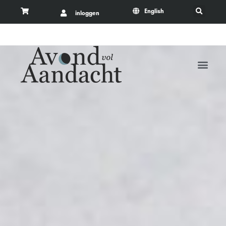
English
inloggen