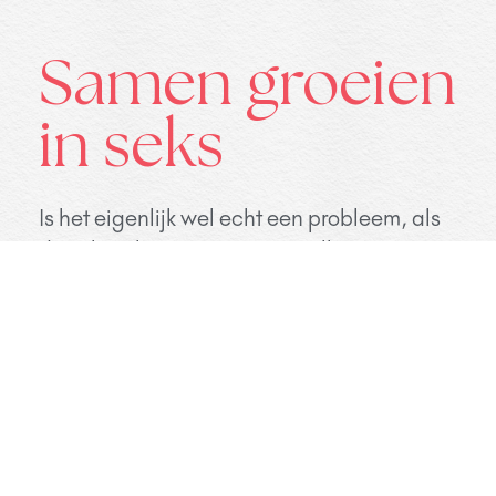
Samen groeien
in seks
Is het eigenlijk wel echt een probleem, als
de seksuele energie tussen jullie na een
tijdje misschien niet meer zo intens
stroomt? Of…. is het misschien gewoon tijd
voor een nieuwe fase in jullie relatie?
Jeroen en ik spreken in deze episode
openhartig over onze eigen
ontdekkingsreis in seksualiteit. Want ja; wij