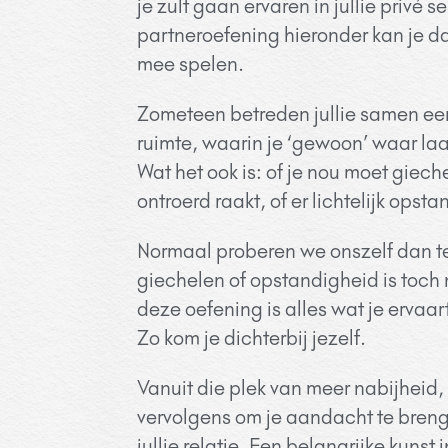
je zult gaan ervaren in jullie privé se
partneroefening hieronder kan je da
mee spelen.
Zometeen betreden jullie samen een
ruimte, waarin je ‘gewoon’ waar laat
Wat het ook is: of je nou moet giech
ontroerd raakt, of er lichtelijk opst
Normaal proberen we onszelf dan t
giechelen of opstandigheid is toch 
deze oefening is alles wat je ervaa
Zo kom je dichterbij jezelf.
Vanuit die plek van meer nabijheid, 
vervolgens om je aandacht te breng
jullie relatie. Een belangrijke kunst 