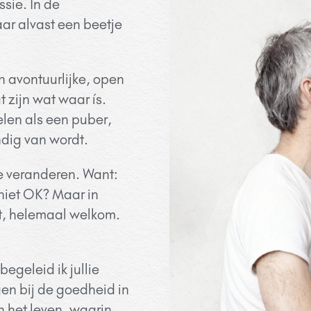
ssie. I
n de
ar alvast een beetje
 avontuurlijke, open
 zijn wat waar ís.
elen als een puber,
andig van wordt.
e veranderen. Want:
niet OK? Maar in
rt, helemaal welkom.
begeleid ik jullie
en bij de goedheid in
in het leven, waarin