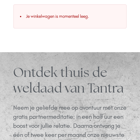
Je winkelwagen is momenteel leeg.
Ontdek thuis de
weldaad van Tantra
Neem je geliefde mee op avontuur met onze
gratis partnermeditatie: in een half uur een
boost voor jullie relatie. Daarna ontvang je
één of twee keer per maand onze nieuwste