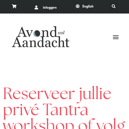
English
inloggen
Reserveer jullie
privé Tantra
workshop of volg