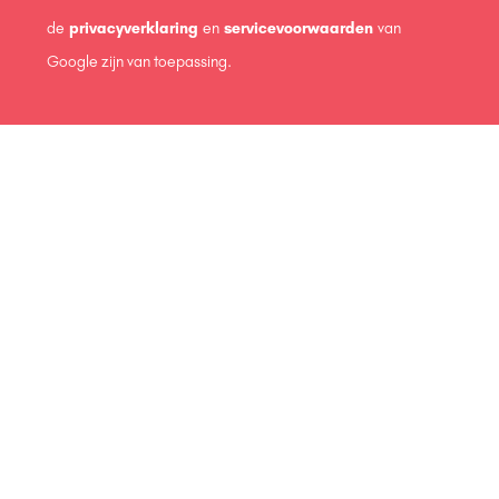
de
privacyverklaring
en
servicevoorwaarden
van
Google zijn van toepassing.