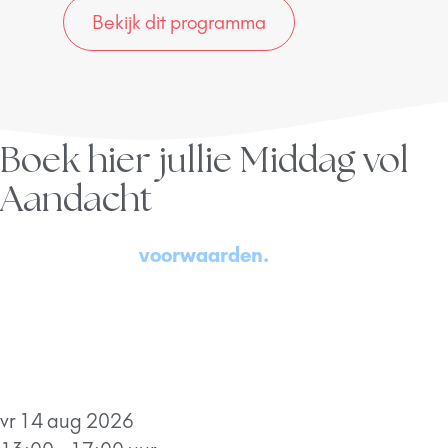
Bekijk dit programma
Boek hier jullie Middag vol
Aandacht
Bekijk hier onze
voorwaarden.
Direct na jullie
boeking ontvangen jullie een factuur op (je
bedrijfs-) naam o.
v.v. ‘coaching’
en een mail met
alle praktische informatie. Ik zie er naar uit om jullie
te ontmoeten!
vr 14 aug 2026