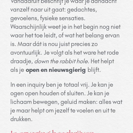
Vandaaruit beschrijf je waar je aandacht
vanzelf naar uit gaat: gedachtes,
gevoelens, fysieke sensaties.
Waarschijnlijk weet je in het begin nog niet
waar het toe leidt, of wat het belang ervan
is. Maar dát is nou juist precies zo
avontuurlijk. Je volgt als het ware het rode
draadje,
down the rabbit hole
. Het helpt
als je
open en nieuwsgierig
blijft.
In een inquiry ben je totaal vrij. Je kan je
ogen open houden of sluiten. Je kan je
lichaam bewegen, geluid maken: alles wat
je maar helpt om jezelf te voelen en uit te
drukken.